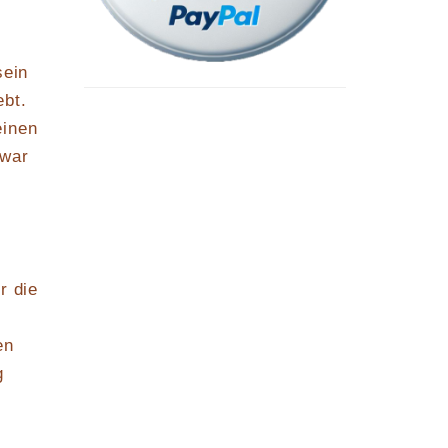
sein
ebt.
einen
 war
r die
en
g