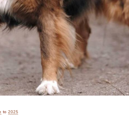
e
to
2025