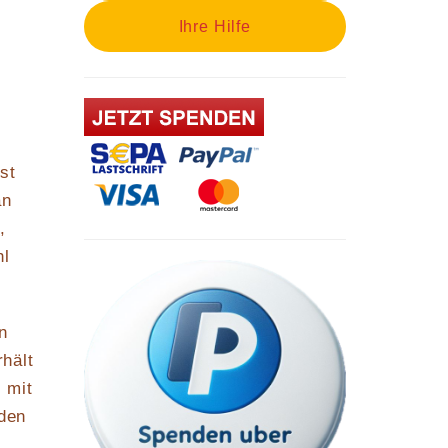
Ihre Hilfe
st
an
,
hl
n
hält
 mit
nden