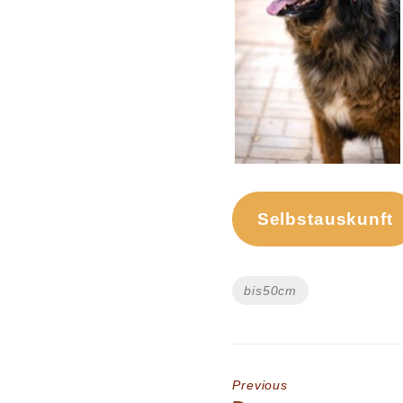
Selbstauskunft
Tags
bis50cm
Previous
Previous