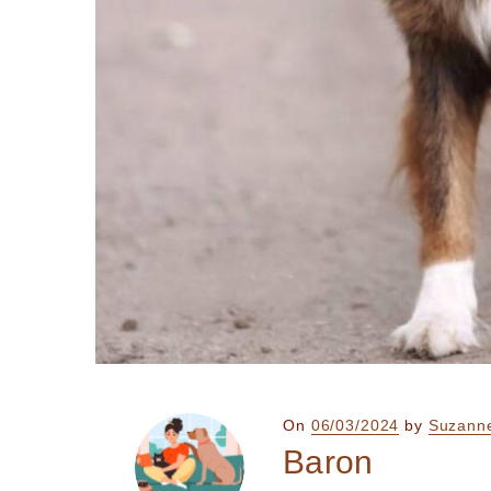
Posted
On
06/03/2024
by
Suzann
on
Baron