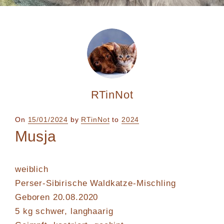
RTinNot
Posted
On
15/01/2024
by
RTinNot
to
2024
on
Musja
weiblich
Perser-Sibirische Waldkatze-Mischling
Geboren 20.08.2020
5 kg schwer, langhaarig