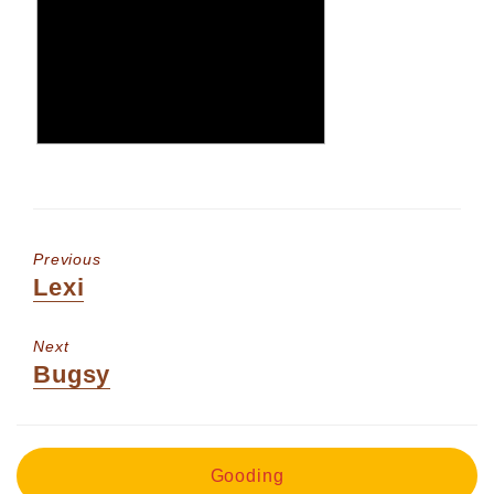
Previous
Previous
Lexi
post:
Next
Next
Bugsy
post:
Gooding