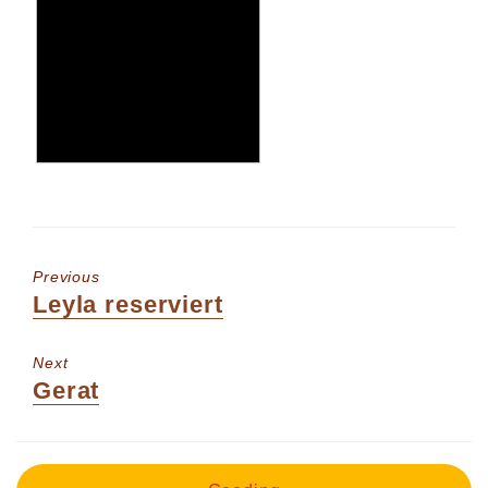
Previous
Previous
Leyla reserviert
post:
Next
Next
Gerat
post: