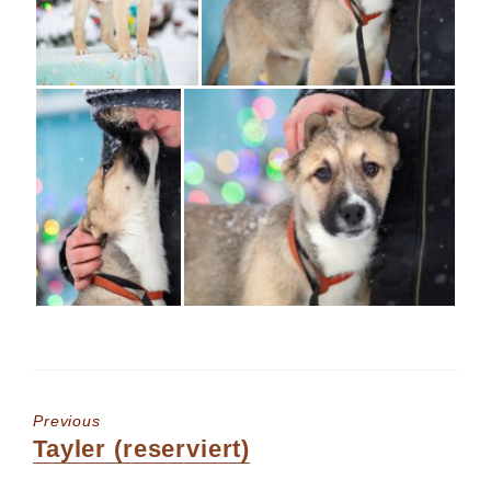
Previous
Previous
Tayler (reserviert)
post: