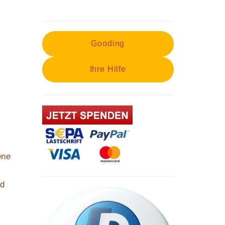
Gooding
Ihre Hilfe
ene
nd