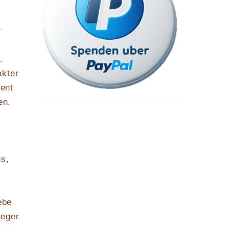
r
.
akter
ent
en.
us,
ebe
leger