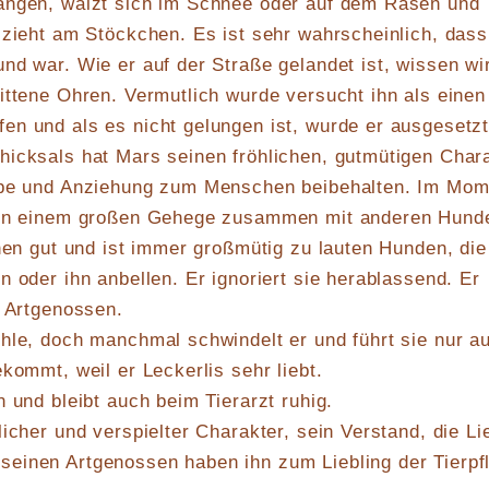
angen, wälzt sich im Schnee oder auf dem Rasen und
 zieht am Stöckchen. Es ist sehr wahrscheinlich, dass
nd war. Wie er auf der Straße gelandet ist, wissen wi
ittene Ohren. Vermutlich wurde versucht ihn als einen
n und als es nicht gelungen ist, wurde er ausgesetzt
hicksals hat Mars seinen fröhlichen, gutmütigen Char
ebe und Anziehung zum Menschen beibehalten. Im Mom
 in einem großen Gehege zusammen mit anderen Hund
hnen gut und ist immer großmütig zu lauten Hunden, die
n oder ihn anbellen. Er ignoriert sie herablassend. Er
n Artgenossen.
hle, doch manchmal schwindelt er und führt sie nur a
kommt, weil er Leckerlis sehr liebt.
 und bleibt auch beim Tierarzt ruhig.
licher und verspielter Charakter, sein Verstand, die Li
einen Artgenossen haben ihn zum Liebling der Tierpf