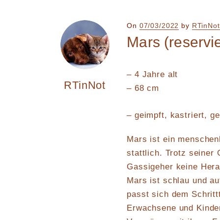
Posted
On
07/03/2022
by
RTinNot
on
Mars (reservie
– 4 Jahre alt
RTinNot
– 68 cm
– geimpft, kastriert, g
Mars ist ein menschen
stattlich. Trotz seiner
Gassigeher keine Hera
Mars ist schlau und au
passt sich dem Schrit
Erwachsene und Kinder