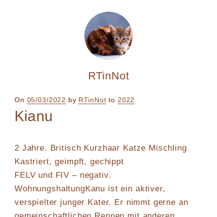
RTinNot
Posted
On
05/03/2022
by
RTinNot
to
2022
on
Kianu
2 Jahre. Britisch Kurzhaar Katze Mischling
Kastriert, geimpft, gechippt
FELV und FIV – negativ.
WohnungshaltungKanu ist ein aktiver,
verspielter junger Kater. Er nimmt gerne an
gemeinschaftlichen Rennen mit anderen