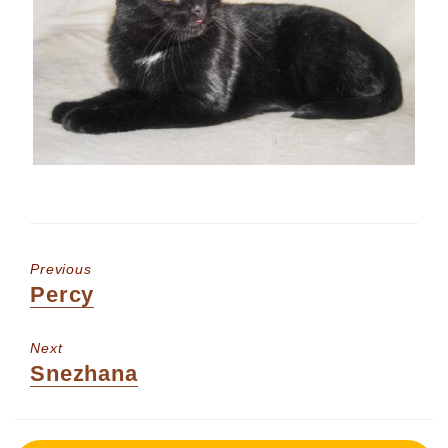
Previous
Previous
Percy
post:
Next
Next
Snezhana
post: