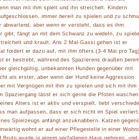
n man mit ihm spielt und ihn streichelt. Kindern
 aufgeschlossen, immer bereit zu spielen und zu schm
r abwartend, aber wenn er versteht, dass es ihm
 gibt, fängt an mit dem Schwanz zu wedeln, zu spiele
reichelt und krault. Ans 2 Mal-Gassi gehen ist er
 fordert er dazu auf, mit ihm öfters (3-4 Mal pro Tag
ist er bestrebt, während des Spazierens draußen beni
ber gleichgültig, unbekannten Hunden gegenüber mit
nicht als erster, aber wenn der Hund keine Aggression
 er mit Vergnügen mit ihm zu spielen und sich mit ihm
m Spaziergang lässt er sich gerne die Pfoten waschen
ines Alters ist er aktiv und verspielt, liebt verschied
s man aufpassen, dass er sich nicht im Spiel verliert
ines Spielzeugs anfängt anzuknabbern. Katzen gegen
genwärtig wohnt er auf einer Pflegestelle in einer Wohn
d.Bruto wurde in einem verfallenen Haus geboren, und