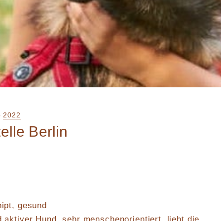
o
2022
elle Berlin
hipt, gesund
d aktiver Hund, sehr menschenorientiert, liebt die