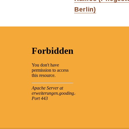
post:
Berlin)