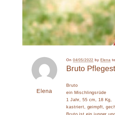
Posted
On
04/05/2022
by
Elena
t
on
Bruto Pflegest
Bruto
Elena
ein Mischlingsrüde
1 Jahr, 55 cm, 18 Kg,
kastriert, geimpft, gec
Bruto ist ein junger un