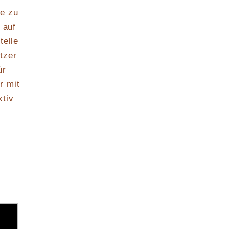
ße zu
 auf
telle
tzer
ür
r mit
ktiv