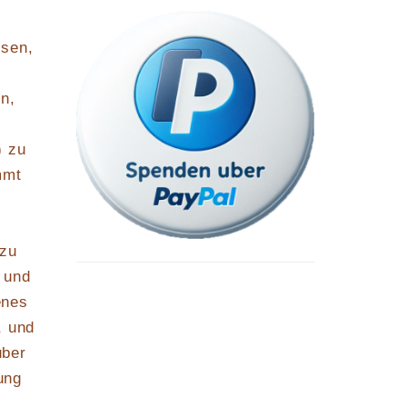
usen,
n,
) zu
mmt
 zu
 und
enes
, und
über
ung