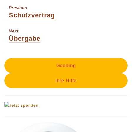
Previous
Previous
Schutzvertrag
post:
Next
Next
Übergabe
post:
Gooding
Ihre Hilfe