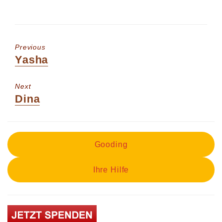
Previous
Previous
Yasha
post:
Next
Next
Dina
post:
Gooding
Ihre Hilfe