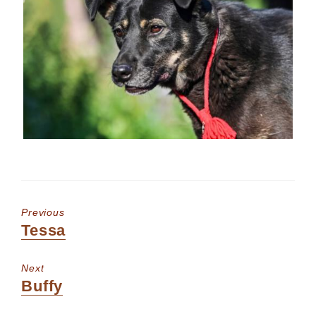
Previous
Previous
Tessa
post:
Next
Next
Buffy
post: