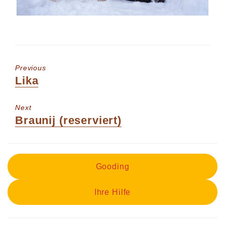
Previous
Previous
Lika
post:
Next
Next
Braunij (reserviert)
post:
Gooding
Ihre Hilfe