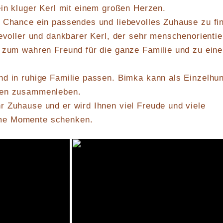
ein kluger Kerl mit einem großen Herzen.
e Chance ein passendes und liebevolles Zuhause zu fi
bevoller und dankbarer Kerl, der sehr menschenorientie
e zum wahren Freund für die ganze Familie und zu ein
nd in ruhige Familie passen. Bimka kann als Einzelhu
den zusammenleben.
 Zuhause und er wird Ihnen viel Freude und viele
me Momente schenken.