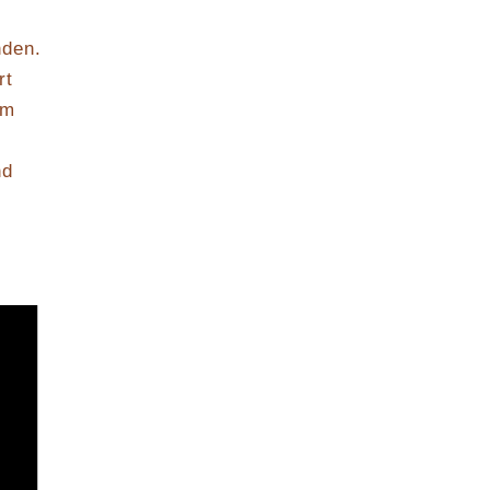
nden.
rt
em
nd