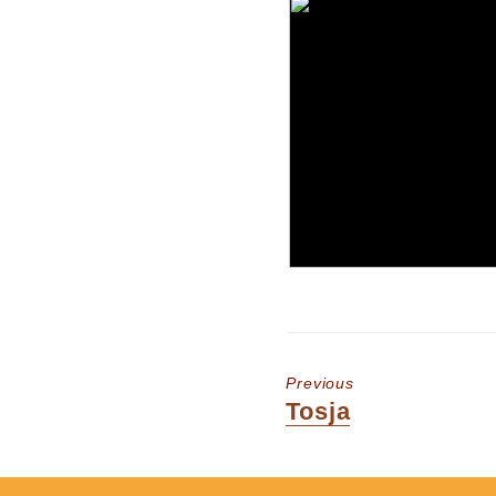
Previous
Previous
Tosja
post: