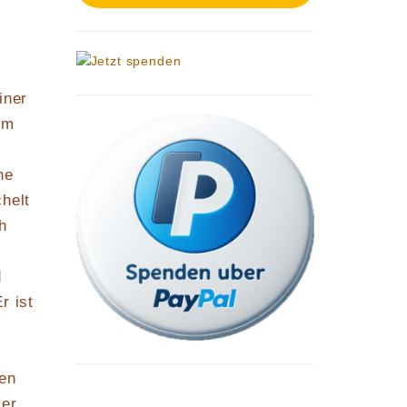
iner
um
ne
helt
h
d
r ist
ßen
 er