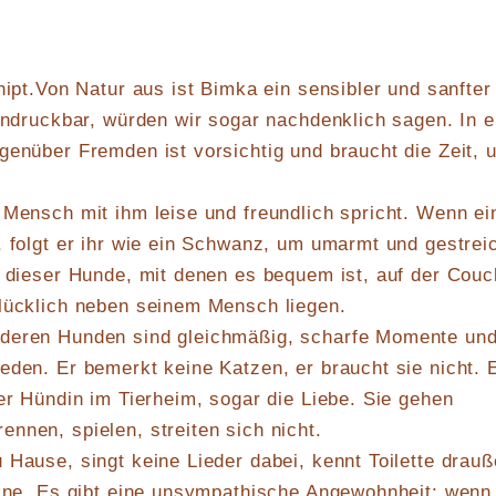
hipt.Von Natur aus ist Bimka ein sensibler und sanfter
eindruckbar, würden wir sogar nachdenklich sagen. In e
genüber Fremden ist vorsichtig und braucht die Zeit, 
 Mensch mit ihm leise und freundlich spricht. Wenn ei
, folgt er ihr wie ein Schwanz, um umarmt und gestreic
r dieser Hunde, mit denen es bequem ist, auf der Couc
glücklich neben seinem Mensch liegen.
deren Hunden sind gleichmäßig, scharfe Momente un
eden. Er bemerkt keine Katzen, er braucht sie nicht. E
ner Hündin im Tierheim, sogar die Liebe. Sie gehen
nnen, spielen, streiten sich nicht.
 Hause, singt keine Lieder dabei, kennt Toilette drau
eine. Es gibt eine unsympathische Angewohnheit: wenn