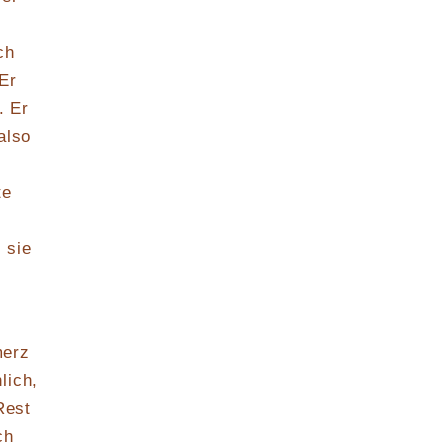
ch
Er
. Er
also
te
 sie
merz
lich,
Rest
ch