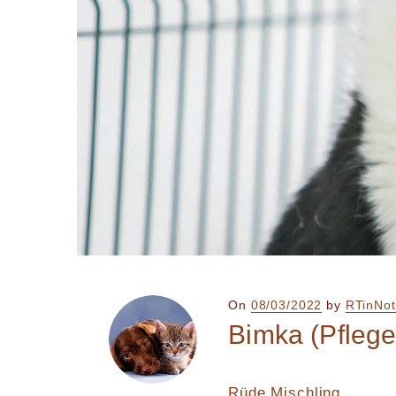
Posted
On
08/03/2022
by
RTinNot
on
Bimka (Pfleges
Rüde Mischling,