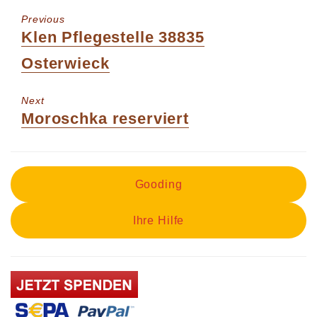
Previous
Previous
Klen Pflegestelle 38835
post:
Osterwieck
Next
Next
Moroschka reserviert
post:
Gooding
Ihre Hilfe