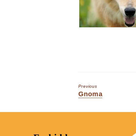
Previous
Previous
Gnoma
post: