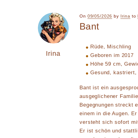
Posted
On
09/05/2026
by
Irina
to
on
Bant
Rüde, Mischl
Irina
Geboren im 2017
Höhe 59 cm, Gewi
Gesund, kastriert,
Bant ist ein ausgespro
ausgeglichener Familie
Begegnungen streckt e
einem in die Augen. Er 
versteht sich sofort m
Er ist schön und statt