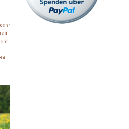
 sehr
telt
ieht
ebt