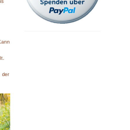
is
Kann
t.
 der