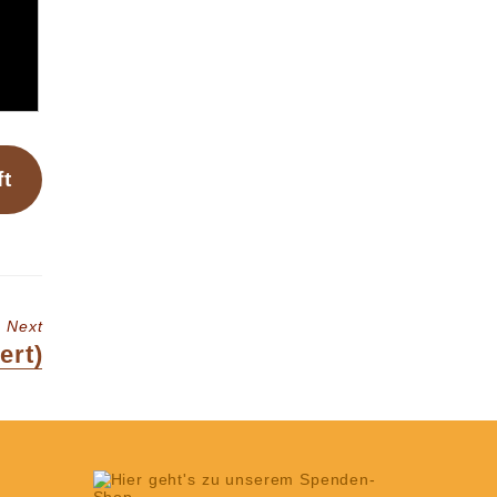
ft
Next
ert)