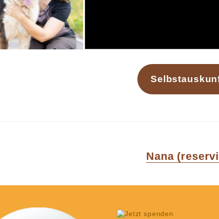
Selbstauskun
Next
Nana (reservi
post: