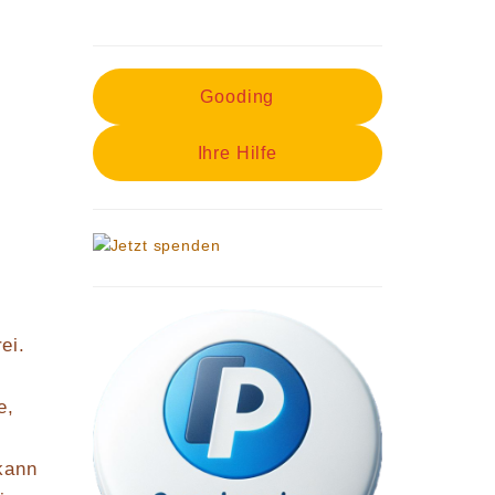
Gooding
Ihre Hilfe
ei.
e,
kann