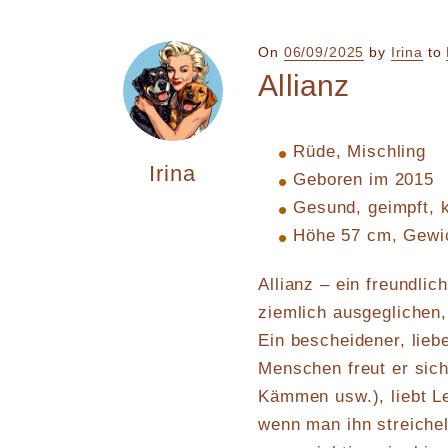
Posted
On
06/09/2025
by
Irina
to
on
Allianz
Rüde, Mischling
Irina
Geboren im 2015
Gesund, geimpft, k
Höhe 57 cm, Gewi
Allianz – ein freundlic
ziemlich ausgeglichen, 
Ein bescheidener, lieb
Menschen freut er sich
Kämmen usw.), liebt L
wenn man ihn streiche