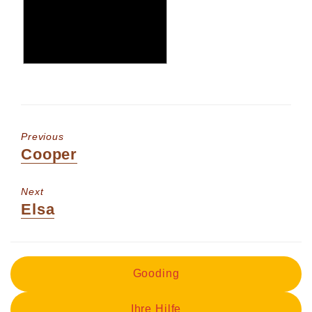
Previous
Previous
Cooper
post:
Next
Next
Elsa
post:
Gooding
Ihre Hilfe