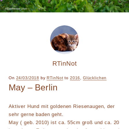
RTinNot
Posted
On
24/03/2018
by
RTinNot
to
2016
,
Glücklichen
on
May – Berlin
Aktiver Hund mit goldenen Riesenaugen, der
sehr gerne baden geht.
May ( geb. 2010) ist ca. 55cm groß und ca. 20