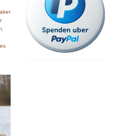
 aber
r
n.
des