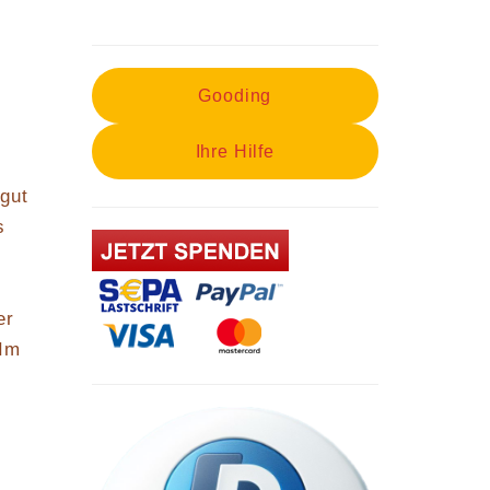
Gooding
Ihre Hilfe
 gut
s
er
 Im