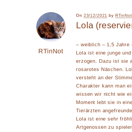
Posted
On
23/12/2021
by
RTinNot
on
Lola (reservier
– weiblich – 1,5 Jahre 
RTinNot
Lola ist eine junge und
erzogen. Dazu ist sie
rosarotes Näschen. Lol
versteht an der Stimm
Charakter kann man ei
wissen wir nicht wie e
Moment lebt sie in ein
Tierärzten angefreunde
Lola ist eine sehr fröh
Artgenossen zu spielen