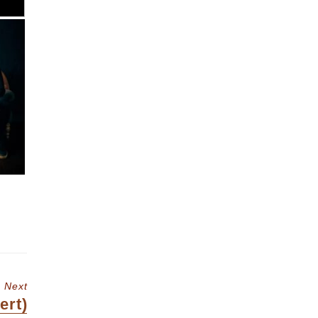
Next
ert)