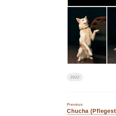
Tags
2022
Previous
Previous
Chucha (Pflegest