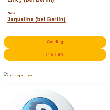
post:
Next
Next
Jaqueline (bei Berlin)
post:
Gooding
Ihre Hilfe