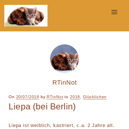
Toggle
naviga
RTinNot
Posted
On
20/07/2018
by
RTinNot
to
2018
,
Glücklichen
on
Liepa (bei Berlin)
Liepa ist weiblich, kastriert, c.a. 2 Jahre alt.