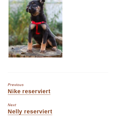
Previous
Previous
Nike reserviert
post:
Next
Next
Nelly reserviert