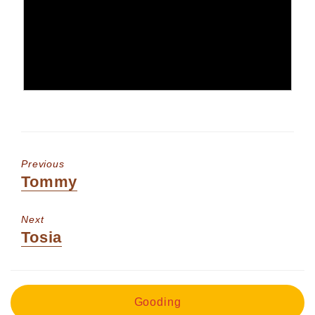
Previous
Previous
Tommy
post:
Next
Next
Tosia
post:
Gooding