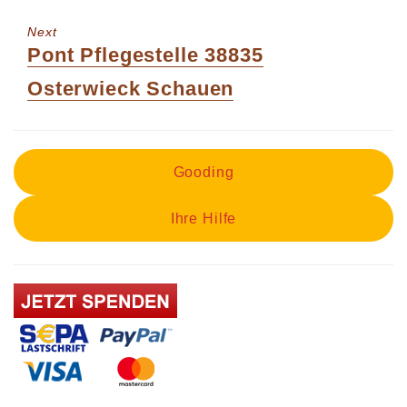
post:
Next
Next
Pont Pflegestelle 38835
post:
Osterwieck Schauen
Gooding
Ihre Hilfe