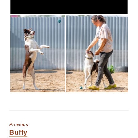
Previous
Previous
Buffy