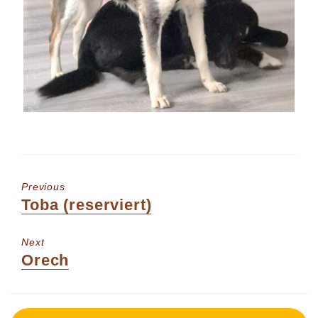
Previous
Previous
Toba (reserviert)
post:
Next
Next
Orech
post: