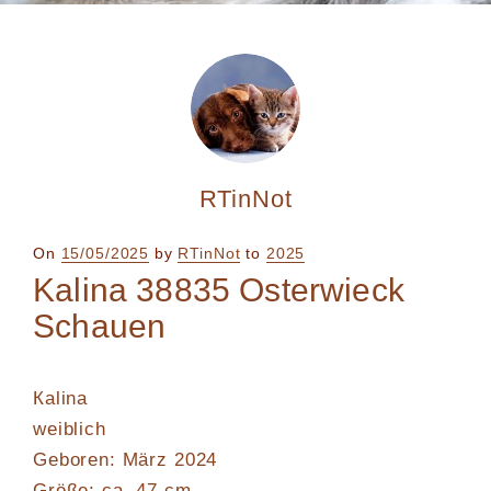
RTinNot
Posted
On
15/05/2025
by
RTinNot
to
2025
on
Kalina 38835 Osterwieck
Schauen
Кalina
weiblich
Geboren: März 2024
Größe: ca. 47 cm