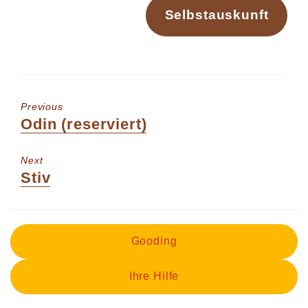
Selbstauskunft
Previous
Previous
Odin (reserviert)
post:
Next
Next
Stiv
post:
Gooding
Ihre Hilfe