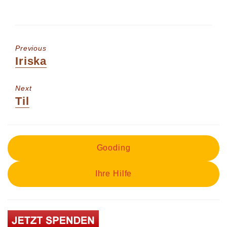
Previous
Previous
Iriska
post:
Next
Next
Til
post:
Gooding
Ihre Hilfe