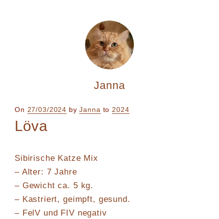
Janna
Posted
On
27/03/2024
by
Janna
to
2024
on
Löva
Sibirische Katze Mix
– Alter: 7 Jahre
– Gewicht ca. 5 kg.
– Kastriert, geimpft, gesund.
– FelV und FIV negativ