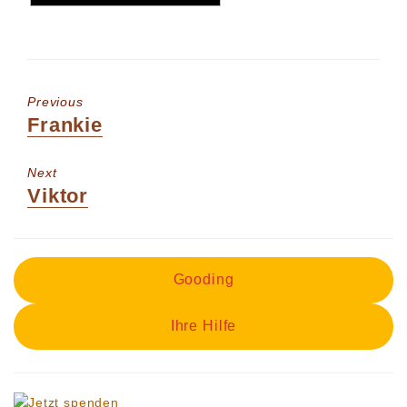
Previous
Previous
Frankie
post:
Next
Next
Viktor
post:
Gooding
Ihre Hilfe