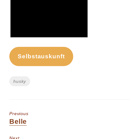
Selbstauskunft
Tags
husky
Previous
Previous
Belle
post:
Next