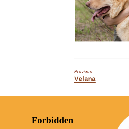
Previous
Previous
Velana
post: