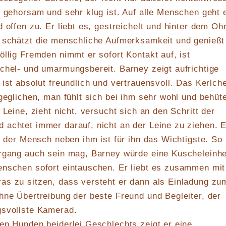
s gehorsam und sehr klug ist. Auf alle Menschen geht 
 offen zu. Er liebt es, gestreichelt und hinter dem Oh
r schätzt die menschliche Aufmerksamkeit und genießt
öllig Fremden nimmt er sofort Kontakt auf, ist
chel- und umarmungsbereit. Barney zeigt aufrichtige
 ist absolut freundlich und vertrauensvoll. Das Kerlch
sgeglichen, man fühlt sich bei ihm sehr wohl und behüte
 Leine, zieht nicht, versucht sich an den Schritt der
achtet immer darauf, nicht an der Leine zu ziehen. E
er der Mensch neben ihm ist für ihn das Wichtigste. So
ergang auch sein mag, Barney würde eine Kuscheleinhe
enschen sofort eintauschen. Er liebt es zusammen mit
as zu sitzen, dass versteht er dann als Einladung zu
hne Übertreibung der beste Freund und Begleiter, der
gsvollste Kamerad.
en Hunden beiderlei Geschlechts zeigt er eine