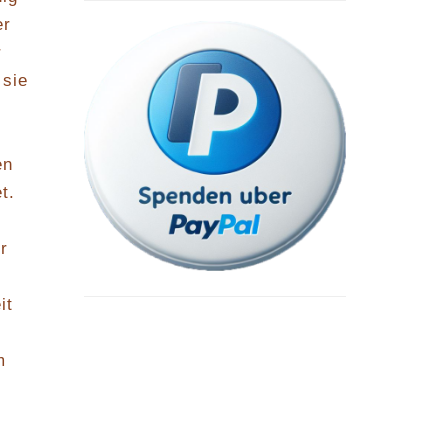
er
r
 sie
en
t.
r
it
m