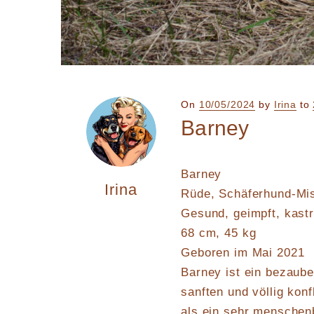
Posted
On
10/05/2024
by
Irina
to
on
Barney
Barney
Irina
Rüde, Schäferhund-Mis
Gesund, geimpft, kastr
68 cm, 45 kg
Geboren im Mai 2021
Barney ist ein bezaube
sanften und völlig konf
als ein sehr menschen