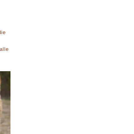
die
alle