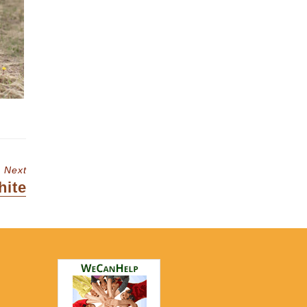
Next
xt
hite
t: