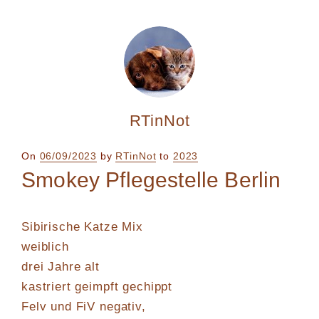
RTinNot
Posted
On
06/09/2023
by
RTinNot
to
2023
on
Smokey Pflegestelle Berlin
Sibirische Katze Mix
weiblich
drei Jahre alt
kastriert geimpft gechippt
Felv und FiV negativ,