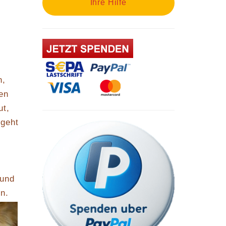
Ihre Hilfe
h,
en
ut,
 geht
 und
n.