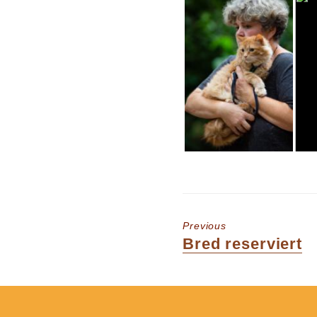
Previous
Previous
Bred reserviert
post: