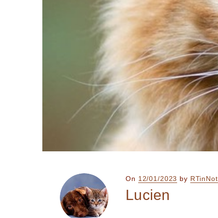
Posted
On
12/01/2023
by
RTinNot
on
Lucien