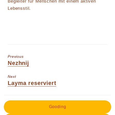
Begleiter für Menschen mit einem aktiven
Lebensstil.
Previous
Previous
Nezhnij
post:
Next
Next
Layma reserviert
post:
Gooding