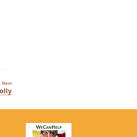
Next
ext
olly
st: