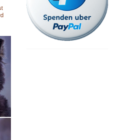
st
rd