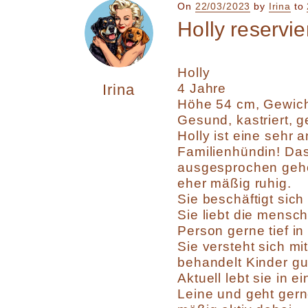
Posted
On
22/03/2023
by
Irina
to
on
Holly reservie
Holly
Irina
4 Jahre
Höhe 54 cm, Gewich
Gesund, kastriert, g
Holly ist eine sehr 
Familienhündin! Das
ausgesprochen geho
eher mäßig ruhig.
Sie beschäftigt sic
Sie liebt die mensc
Person gerne tief i
Sie versteht sich m
behandelt Kinder gut
Aktuell lebt sie in 
Leine und geht gerne