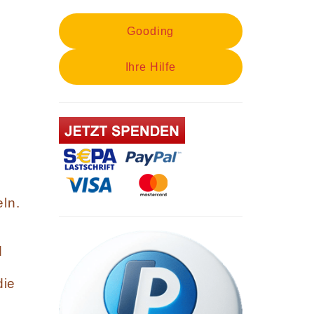
Gooding
Ihre Hilfe
eln.
d
die