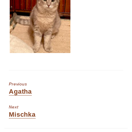
Previous
Previous
Agatha
post:
Next
Next
Mischka
post: