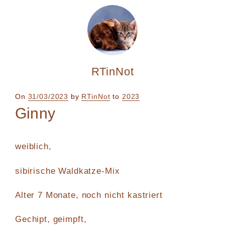
RTinNot
Posted
On
31/03/2023
by
RTinNot
to
2023
on
Ginny
weiblich,
sibirische Waldkatze-Mix
Alter 7 Monate, noch nicht kastriert
Gechipt, geimpft,