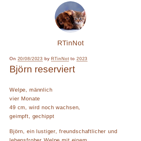
RTinNot
Posted
On
20/08/2023
by
RTinNot
to
2023
on
Björn reserviert
Welpe, männlich
vier Monate
49 cm, wird noch wachsen,
geimpft, gechippt
Björn, ein lustiger, freundschaftlicher und
lebensfroher Welpe mit einem