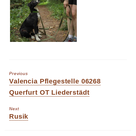
Previous
Previous
Valencia Pflegestelle 06268
post:
Querfurt OT Liederstädt
Next
Next
Rusik
post: