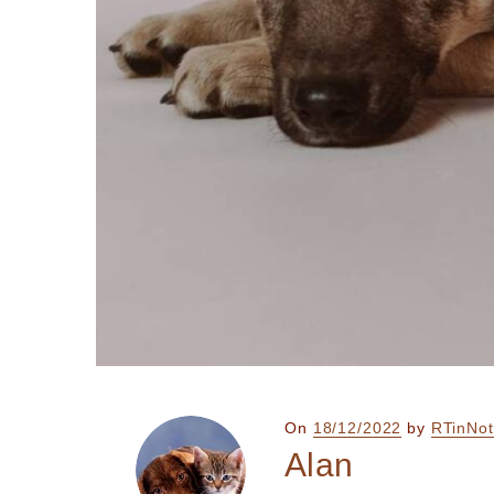
Posted
On
18/12/2022
by
RTinNot
on
Alan