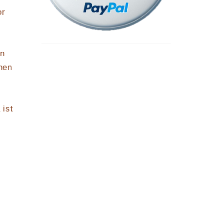
or
en
hen
 ist