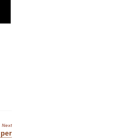
Next
t
per