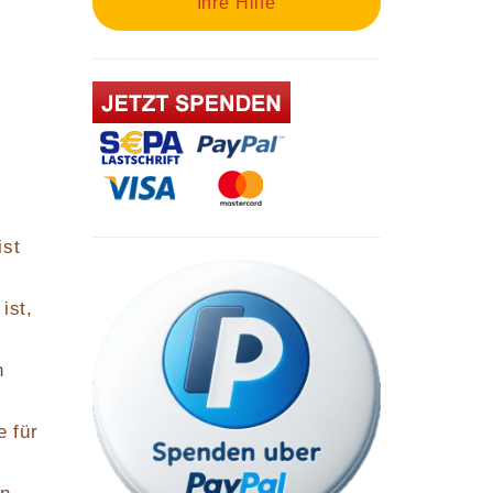
Ihre Hilfe
ist
ist,
n
e für