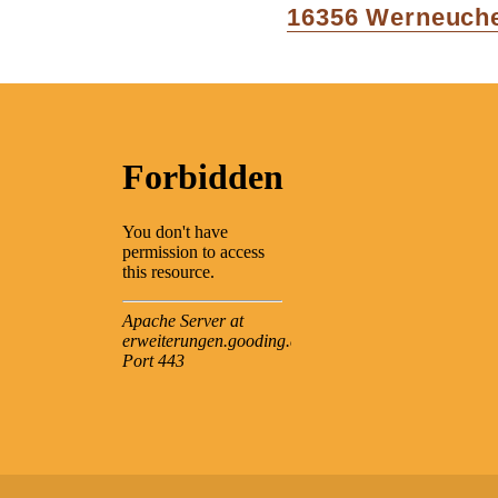
post:
16356 Werneuch