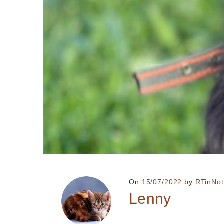
Posted
On
15/07/2022
by
RTinNot
on
Lenny