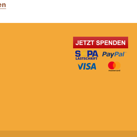
pos
en