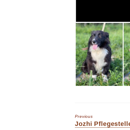
Previous
Previous
Jozhi Pflegestell