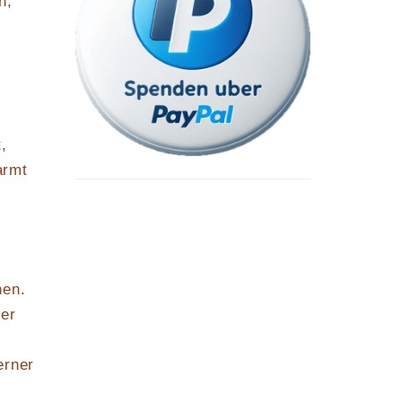
h,
s
,
armt
nen.
 er
erner