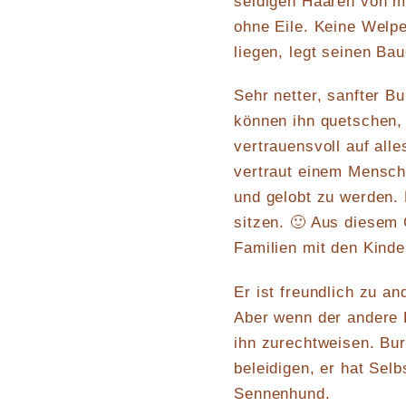
seidigen Haaren von mi
ohne Eile. Keine Welp
liegen, legt seinen Ba
Sehr netter, sanfter B
können ihn quetschen,
vertrauensvoll auf alle
vertraut einem Menschen
und gelobt zu werden. D
sitzen. 🙂 Aus diesem G
Familien mit den Kinde
Er ist freundlich zu a
Aber wenn der andere H
ihn zurechtweisen. Bur
beleidigen, er hat Sel
Sennenhund.