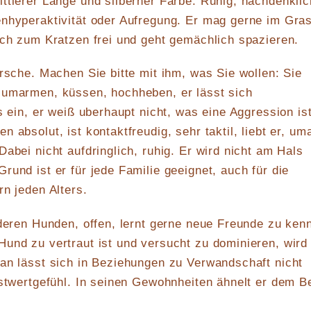
ttlerer Länge und silberner Farbe. Ruhig, nachdenklic
enhyperaktivität oder Aufregung. Er mag gerne im Gra
uch zum Kratzen frei und geht gemächlich spazieren.
ursche. Machen Sie bitte mit ihm, was Sie wollen: Sie
 umarmen, küssen, hochheben, er lässt sich
s ein, er weiß uberhaupt nicht, was eine Aggression ist
 absolut, ist kontaktfreudig, sehr taktil, liebt er, um
abei nicht aufdringlich, ruhig. Er wird nicht am Hals
rund ist er für jede Familie geeignet, auch für die
rn jeden Alters.
nderen Hunden, offen, lernt gerne neue Freunde zu ken
und zu vertraut ist und versucht zu dominieren, wird
an lässt sich in Beziehungen zu Verwandschaft nicht
bstwertgefühl. In seinen Gewohnheiten ähnelt er dem B