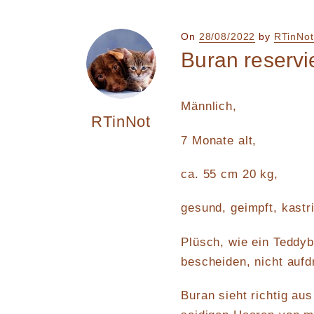
Posted
On
28/08/2022
by
RTinNot
on
Buran reservi
Männlich,
RTinNot
7 Monate alt,
ca. 55 cm 20 kg,
gesund, geimpft, kastri
Plüsch, wie ein Teddybä
bescheiden, nicht aufdr
Buran sieht richtig au