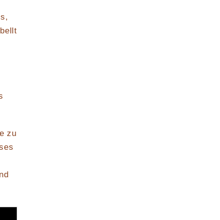
s,
bellt
s
ne zu
eses
und