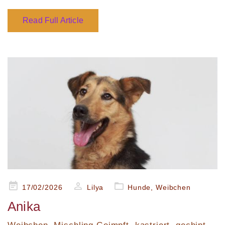
Read Full Article
Posted
17/02/2026
Lilya
Hunde
,
Weibchen
on
Anika